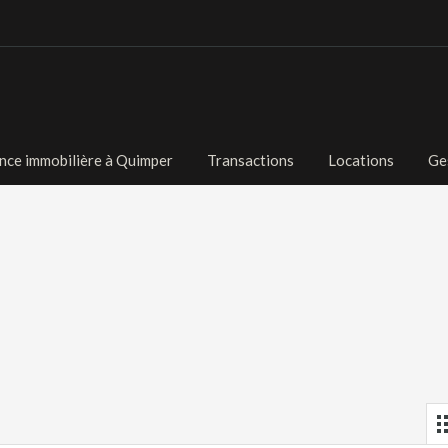
nce immobilière à Quimper
Transactions
Locations
Ge