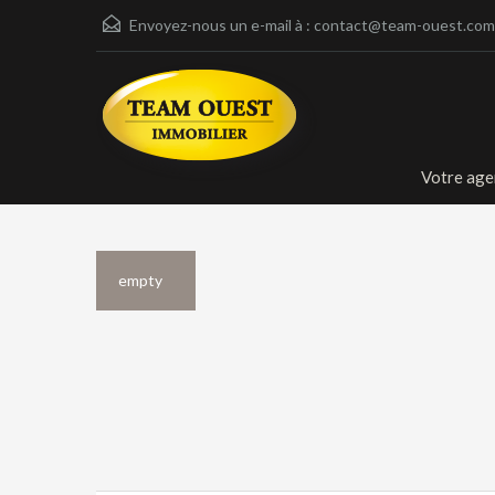
Envoyez-nous un e-mail à :
contact@team-ouest.com
Votre age
empty