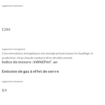
Logement économe
E
284
Logement énergivore
Consommations énergétiques (en énergie primaire) pour le chauffage, la
production, d'eau chaude sanitaire et le refroidissement.
Indice de mesure : kWhEP/m² .an
Emission de gaz à effet de serrre
Logement économe
B
9